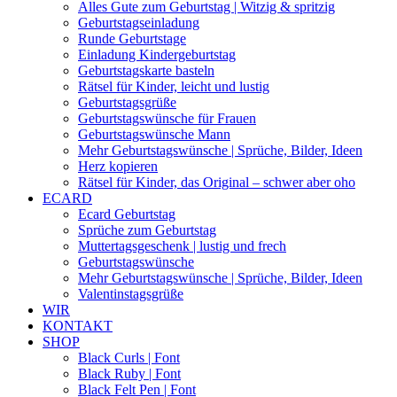
Alles Gute zum Geburtstag | Witzig & spritzig
Geburtstagseinladung
Runde Geburtstage
Einladung Kindergeburtstag
Geburtstagskarte basteln
Rätsel für Kinder, leicht und lustig
Geburtstagsgrüße
Geburtstagswünsche für Frauen
Geburtstagswünsche Mann
Mehr Geburtstagswünsche | Sprüche, Bilder, Ideen
Herz kopieren
Rätsel für Kinder, das Original – schwer aber oho
ECARD
Ecard Geburtstag
Sprüche zum Geburtstag
Muttertagsgeschenk | lustig und frech
Geburtstagswünsche
Mehr Geburtstagswünsche | Sprüche, Bilder, Ideen
Valentinstagsgrüße
WIR
KONTAKT
SHOP
Black Curls | Font
Black Ruby | Font
Black Felt Pen | Font