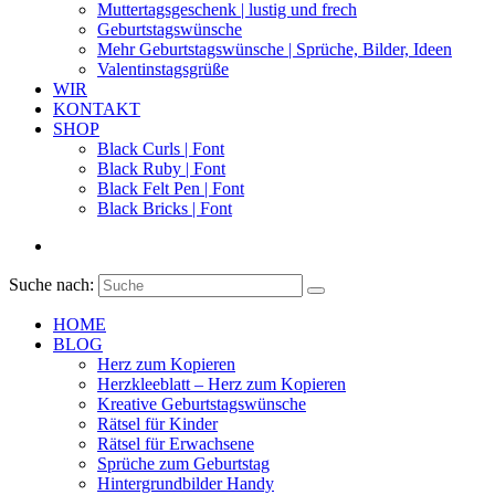
Muttertagsgeschenk | lustig und frech
Geburtstagswünsche
Mehr Geburtstagswünsche | Sprüche, Bilder, Ideen
Valentinstagsgrüße
WIR
KONTAKT
SHOP
Black Curls | Font
Black Ruby | Font
Black Felt Pen | Font
Black Bricks | Font
Suche nach:
HOME
BLOG
Herz zum Kopieren
Herzkleeblatt – Herz zum Kopieren
Kreative Geburtstagswünsche
Rätsel für Kinder
Rätsel für Erwachsene
Sprüche zum Geburtstag
Hintergrundbilder Handy