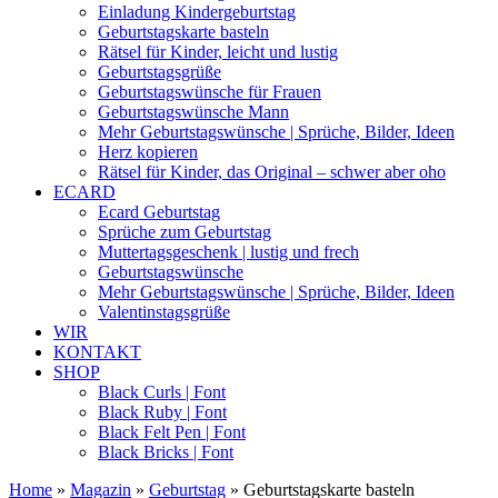
Einladung Kindergeburtstag
Geburtstagskarte basteln
Rätsel für Kinder, leicht und lustig
Geburtstagsgrüße
Geburtstagswünsche für Frauen
Geburtstagswünsche Mann
Mehr Geburtstagswünsche | Sprüche, Bilder, Ideen
Herz kopieren
Rätsel für Kinder, das Original – schwer aber oho
ECARD
Ecard Geburtstag
Sprüche zum Geburtstag
Muttertagsgeschenk | lustig und frech
Geburtstagswünsche
Mehr Geburtstagswünsche | Sprüche, Bilder, Ideen
Valentinstagsgrüße
WIR
KONTAKT
SHOP
Black Curls | Font
Black Ruby | Font
Black Felt Pen | Font
Black Bricks | Font
Home
»
Magazin
»
Geburtstag
»
Geburtstagskarte basteln