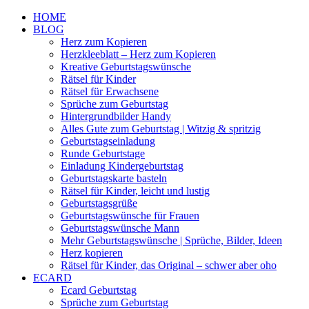
HOME
BLOG
Herz zum Kopieren
Herzkleeblatt – Herz zum Kopieren
Kreative Geburtstagswünsche
Rätsel für Kinder
Rätsel für Erwachsene
Sprüche zum Geburtstag
Hintergrundbilder Handy
Alles Gute zum Geburtstag | Witzig & spritzig
Geburtstagseinladung
Runde Geburtstage
Einladung Kindergeburtstag
Geburtstagskarte basteln
Rätsel für Kinder, leicht und lustig
Geburtstagsgrüße
Geburtstagswünsche für Frauen
Geburtstagswünsche Mann
Mehr Geburtstagswünsche | Sprüche, Bilder, Ideen
Herz kopieren
Rätsel für Kinder, das Original – schwer aber oho
ECARD
Ecard Geburtstag
Sprüche zum Geburtstag